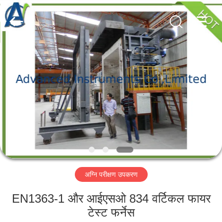
2026
Advanced
Instruments
Co.,Limited.
All
Rights
Reserved.
घर
उत्पादों
हमारे
बारे
में
अग्नि परीक्षण उपकरण
कारखाना
भ्रमण
EN1363-1 और आईएसओ 834 वर्टिकल फायर
टेस्ट फर्नेस