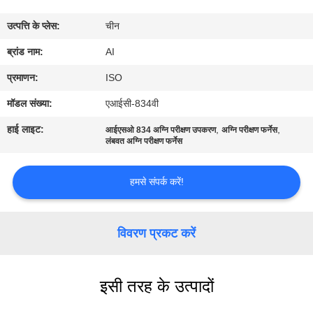
गुणवत्ता
उत्पत्ति के प्लेस:
चीन
नियंत्रण
ब्रांड नाम:
AI
संपर्क
प्रमाणन:
ISO
करें
मॉडल संख्या:
एआईसी-834वी
हाई लाइट:
,
,
आईएसओ 834 अग्नि परीक्षण उपकरण
अग्नि परीक्षण फर्नेस
समाचार
लंबवत अग्नि परीक्षण फर्नेस
हमसे संपर्क करें!
मामलों
एक
विवरण प्रकट करें
उद्धरण
का
इसी तरह के उत्पादों
अनुरोध