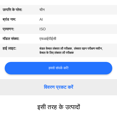
गुणवत्ता
उत्पत्ति के प्लेस:
चीन
नियंत्रण
ब्रांड नाम:
AI
संपर्क
प्रमाणन:
ISO
करें
मॉडल संख्या:
एफआईपीईसी
हाई लाइट:
,
,
बंडल केबल लंबवत लौ परीक्षक
लंबवत दहन परीक्षण मशीन
समाचार
केबल के लिए लंबवत लौ परीक्षक
हमसे संपर्क करें!
मामलों
एक
विवरण प्रकट करें
उद्धरण
का
इसी तरह के उत्पादों
अनुरोध