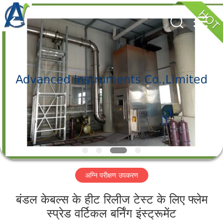
2026
Advanced
Instruments
Co.,Limited.
All
Rights
Reserved.
घर
उत्पादों
हमारे
बारे
में
अग्नि परीक्षण उपकरण
कारखाना
भ्रमण
बंडल केबल्स के हीट रिलीज टेस्ट के लिए फ्लेम
स्प्रेड वर्टिकल बर्निंग इंस्ट्रूमेंट