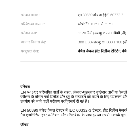
परीक्षण मानक:
एन 50339 और आईईसी 60332-3
परिवेश का तापमान:
ऑपरेटिंग 10 ° C से 35 ° C
परीक्षण कक्ष:
1120 मिमी (डब्ल्यू) x 2200 मिमी (डी
आकार निकास छेद:
300 ± 30 (डब्ल्यू) x1,000 ± 100 (ड
बंचेड केबल हीट रिलीज टेस्टिंग
बंच
प्रमुखता देना:
,
परिचय
EN ५०३९९ परिभाषित शर्तों के तहत, लंबवत-घुड़सवार गुच्छेदार तारों या केबलो
परीक्षण के दौरान गर्मी रिलीज और धुएं के उत्पादन को मापने के लिए उपक
उपयोग की जाने वाली परीक्षण प्रक्रियाएँ दी गई हैं।
EN 50399 बंचेड केबल टेस्टर में IEC 60332-3 टेस्टर, हीट रिलीज मेजरमेंट,
गैस एनालिसिस इंस्ट्रूमेंटेशन और सॉफ्टवेयर के साथ इसका उपयोग करके पूरा किया
फ़ीचर