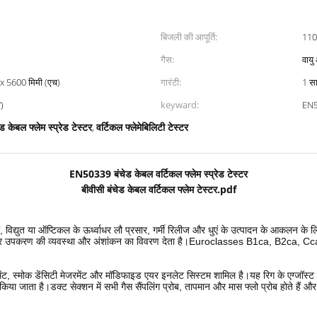
बिजली की आपूर्ति:
110
गैस:
वायु
) x 5600 मिमी (एच)
गारंटी:
1 स
ी)
keyward:
EN5
ेड केबल फ्लेम स्प्रेड टेस्टर
वर्टिकल फ्लेमेबिलिटी टेस्टर
,
EN50339 बंचेड केबल वर्टिकल फ्लेम स्प्रेड टेस्टर
बीवीसी बंचेड केबल वर्टिकल फ्लेम टेस्टर.pdf
ं, विद्युत या ऑप्टिकल के ऊर्ध्वाधर लौ प्रसार, गर्मी रिलीज और धुएं के उत्पादन के आकलन के
रण और उपकरण की व्यवस्था और अंशांकन का विवरण देता है।Euroclasses B1ca, B2ca, Cca औ
 स्मोक डेंसिटी मेजरमेंट और मॉडिफाइड एयर इनलेट सिस्टम शामिल है।यह रिग के एग्जॉस्ट सिस्
 जाता है।डक्ट सेक्शन में सभी गैस सैंपलिंग प्रोब, तापमान और मास फ्लो प्रोब होते हैं और धुए