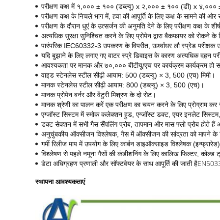
परीक्षण कक्ष में १,००० ± १०० (डब्ल्यू) x २,००० ± १०० (डी) x ४,००० ±
परीक्षण कक्ष के निचले भाग में, हवा की आपूर्ति के लिए कक्ष के सामने की
परीक्षण के दौरान धुएं के उत्सर्जन की अनुमति देने के लिए परीक्षण कक्ष के
अत्यधिक सुरक्षा सुनिश्चित करने के लिए प्रोपेन द्वारा बैकफायर को रोकने के 
पारंपरिक IEC60332-3 उपकरण के विपरीत, ऊर्ध्वाधर लौ स्प्रेड परीक्षक उपय
यदि बुझाने के लिए लगाए गए वाटर स्प्रे डिवाइस के कारण अत्यधिक दहन परीक
​आवश्यकता पर मानक और ७०,००० बीटीयू/एच पर कार्यक्रम कार्यक्रम हो 
वाइड स्टेनलेस स्टील सीढ़ी आयाम: 500 (डब्ल्यू) × 3, 500 (एच) मिमी।
मानक स्टेनलेस स्टील सीढ़ी आयाम: 800 (डब्ल्यू) × 3, 500 (एच)।
मानक प्रोपेन बर्नर और वेंटुरी मिश्रण के दो सेट।
​मानक श्रेणी का पालन करें एक परीक्षण का चयन करने के लिए प्रोग्राम कर 
एग्जॉस्ट सिस्टम में स्मोक कलेक्शन हुड, एग्जॉस्ट डक्ट, एयर इनलेट सिस्टम, स
डक्ट सेक्शन में सभी गैस सैंपलिंग प्रोब, तापमान और मास फ्लो प्रोब होते हैं औ
अनुचुंबकीय ऑक्सीजन विश्लेषक, गैस में ऑक्सीजन की सांद्रता को मापने 
गर्मी रिलीज माप में उपयोग के लिए कार्बन डाइऑक्साइड विश्लेषक (इन्फ्रा
विश्लेषण से पहले नमूना गैसों की कंडीशनिंग के लिए कालिख फिल्टर, कोल्ड
EN50339 
डेटा अधिग्रहण प्रणाली और सॉफ्टवेयर के साथ आपूर्ति की जाती है
स्थापना आवश्यकताएं