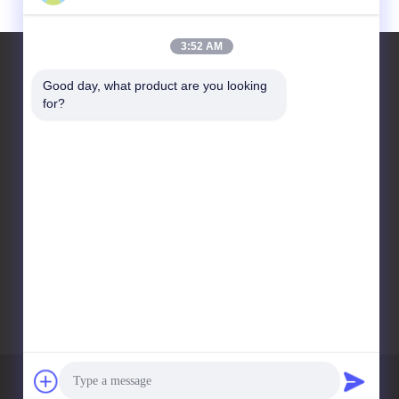
3:52 AM
Good day, what product are you looking 
for?
हमसे संपर्क करें
Advanced Instruments
Co.,Limited
चीन के हुनान प्रांत के चांग्शा में
लियुयांग शहर में हाई-टेक विकासशील
औद्योगिक क्षेत्र
sandy@advanced-
instrument.com
गोपनीयता नीति
साइटमैप
मोबाइल साइट