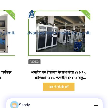
प्रदर्शन का विवरण
्यक्षेत्र
आयातित गैस विश्लेषक के साथ बीएस ४७६-१५,
ण
आईएसओ ५६६०, एएसटीएम ई१३५४ शंकु
कैलोरीमीटर;
अब से संपर्क करें
Sandy