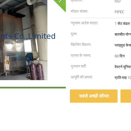
प्रमाणन:
ISO
मॉडल संख्या:
FIPEC
न्यूनतम आदेश मात्रा:
1 सेट बंडल
मूल्य:
बातचीत योग्
पैकेजिंग विवरण:
प्लाइवुड केस
प्रसव के समय:
60 दिन
भुगतान शर्तें:
वेस्टर्न यूनि
आपूर्ति की क्षमता:
प्रति माह 1
सबसे अच्छी कीमत