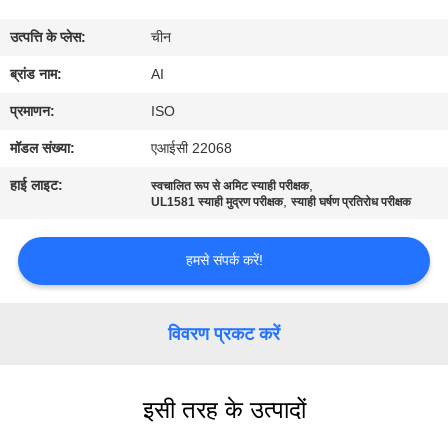
गुणवत्ता
उत्पत्ति के प्लेस:
चीन
नियंत्रण
ब्रांड नाम:
AI
संपर्क
प्रमाणन:
ISO
करें
मॉडल संख्या:
एआईसी 22068
हाई लाइट:
,
स्वचालित रूप से अमिट स्याही परीक्षक
,
समाचार
UL1581 स्याही मुद्रण परीक्षक
स्याही घर्षण प्रतिरोध परीक्षक
हमसे संपर्क करें!
मामलों
एक
विवरण प्रकट करें
उद्धरण
का
इसी तरह के उत्पादों
अनुरोध