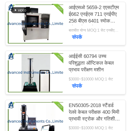
करें
आईएसओ 5659-2 एएसटीएम
ई662 ​​एनईएस 711 एनईपीए
258 बीएस 6401 स्मोक
साइटमैप
इंडेक्स टेस्ट चैंबर
बातचीत योग्य MOQ:1 सेट एनबीएस स्मोक डेंसिटी टेस्ट चैंबर
संपर्क
PRIVACY
POLICY
आईईसी 60794 उच्च
परिशुद्धता ऑप्टिकल केबल
प्रभाव परीक्षण मशीन
$3000~$10000 MOQ:1 सेट
संपर्क
EN50305-2018 स्टैंडर्ड
रेलवे केबल परीक्षक 400 मिमी
प्रभावी स्ट्रोक और गतिशील
कट-थ्रू परीक्षण के लिए
$3000~$10000 MOQ:1 सेट