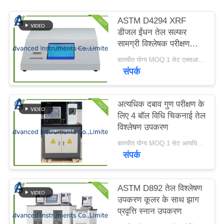
करें
ASTM D4294 XRF
डीजल ईंधन तेल सल्फर
साइटमैप
सामग्री विश्लेषक परीक्षण
उपकरण
बातचीत योग्य MOQ:1 सेट एक्सआरएफ सर्फर सामग्री विश्लेषक
संपर्क
PRIVACY
POLICY
अत्यधिक दबाव गुण परीक्षण के
लिए 4 बॉल विधि चिकनाई तेल
विश्लेषण उपकरण
बातचीत योग्य MOQ:1 सेट अत्यधिक दबाव गुण परीक्षक
संपर्क
ASTM D892 तेल विश्लेषण
उपकरण कूलर के साथ झाग
प्रवृत्ति स्नान उपकरण