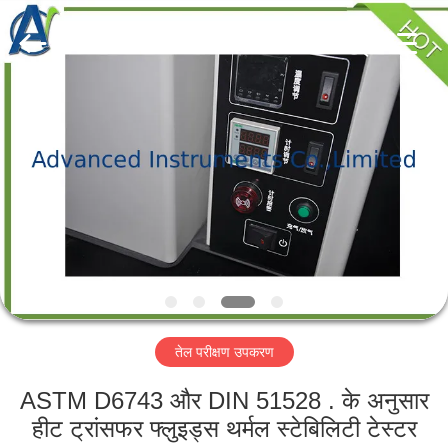
2026
Advanced
Instruments
Co.,Limited.
All
Rights
Reserved.
घर
उत्पादों
हमारे
बारे
में
तेल परीक्षण उपकरण
कारखाना
भ्रमण
ASTM D6743 और DIN 51528 . के अनुसार
हीट ट्रांसफर फ्लुइड्स थर्मल स्टेबिलिटी टेस्टर