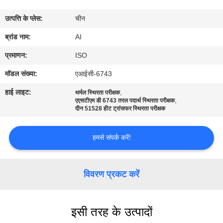
गुणवत्ता
उत्पत्ति के प्लेस:
चीन
नियंत्रण
ब्रांड नाम:
AI
संपर्क
प्रमाणन:
ISO
करें
मॉडल संख्या:
एआईसी-6743
हाई लाइट:
,
थर्मल स्थिरता परीक्षक
,
समाचार
एएसटीएम डी 6743 तरल पदार्थ स्थिरता परीक्षक
दीन 51528 हीट ट्रांसफर स्थिरता परीक्षक
मामलों
हमसे संपर्क करें!
एक
विवरण प्रकट करें
उद्धरण
का
इसी तरह के उत्पादों
अनुरोध