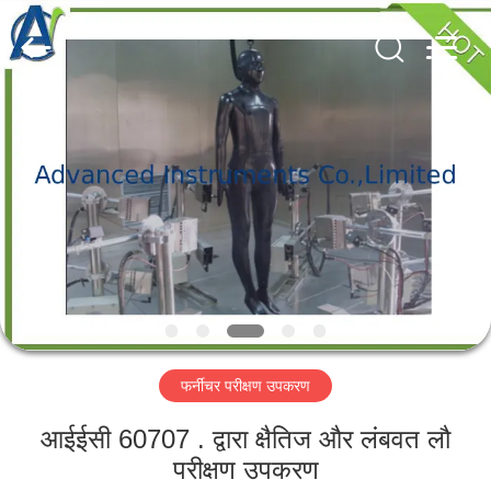
2026
Advanced
Instruments
Co.,Limited.
All
Rights
Reserved.
घर
उत्पादों
हमारे
बारे
में
फर्नीचर परीक्षण उपकरण
कारखाना
भ्रमण
आईईसी 60707 . द्वारा क्षैतिज और लंबवत लौ
परीक्षण उपकरण