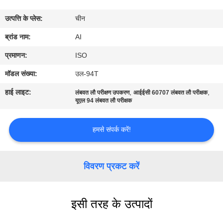
गुणवत्ता
उत्पत्ति के प्लेस:
चीन
नियंत्रण
ब्रांड नाम:
AI
संपर्क
प्रमाणन:
ISO
करें
मॉडल संख्या:
उल-94T
हाई लाइट:
,
,
लंबवत लौ परीक्षण उपकरण
आईईसी 60707 लंबवत लौ परीक्षक
समाचार
यूएल 94 लंबवत लौ परीक्षक
हमसे संपर्क करें!
मामलों
एक
विवरण प्रकट करें
उद्धरण
का
इसी तरह के उत्पादों
अनुरोध