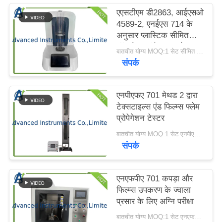
करें
एएसटीएम डी2863, आईएसओ
4589-2, एनईएस 714 के
अनुसार प्लास्टिक सीमित
साइटमैप
ऑक्सीजन इंडेक्स मापने वाला
बातचीत योग्य MOQ:1 सेट सीमित ऑक्सीजन सूचकांक मापने का उपकरण
उपकरण
संपर्क
PRIVACY
POLICY
एनपीएफए ​​701 मेथड 2 द्वारा
टेक्सटाइल्स एंड फिल्म्स फ्लेम
प्रोपेगेशन टेस्टर
बातचीत योग्य MOQ:1 सेट एनपीएफए ​​701 परीक्षक एक क्रम में
संपर्क
एनएफपीए 701 कपड़ा और
फिल्म्स उपकरण के ज्वाला
प्रसार के लिए अग्नि परीक्षा
बातचीत योग्य MOQ:1 सेट एनएफपीए 701 ज्वाला प्रसार उपकरण