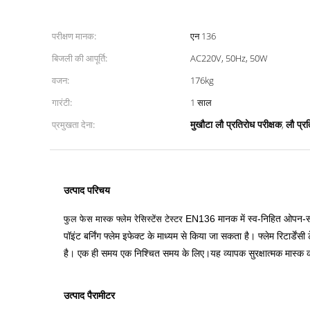
परीक्षण मानक:
एन 136
बिजली की आपूर्ति:
AC220V, 50Hz, 50W
वजन:
176kg
गारंटी:
1 साल
मुखौटा लौ प्रतिरोध परीक्षक
लौ प्र
प्रमुखता देना:
,
उत्पाद
परिचय
EN136 मानक में स्व-निहित ओपन-सर्किट
फुल फेस मास्क फ्लेम रेसिस्टेंस टेस्टर
पॉइंट बर्निंग फ्लेम इफेक्ट के माध्यम से किया जा सकता है। फ्लेम रिटार्डे
है। एक ही समय एक निश्चित समय के लिए।यह व्यापक सुरक्षात्मक मास्क 
उत्पाद पैरामीटर