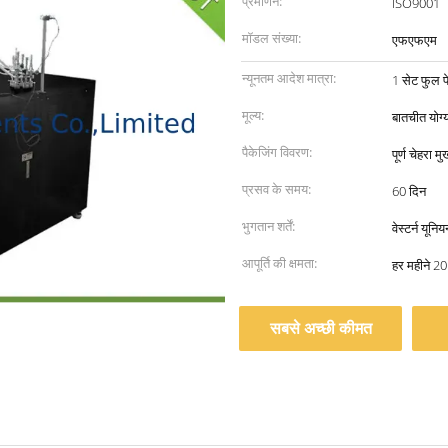
प्रमाणन:
ISO9001
मॉडल संख्या:
एफएफएम
न्यूनतम आदेश मात्रा:
1 सेट फुल फे
मूल्य:
बातचीत योग्
पैकेजिंग विवरण:
पूर्ण चेहरा 
प्रसव के समय:
60 दिन
भुगतान शर्तें:
वेस्टर्न यूनि
आपूर्ति की क्षमता:
हर महीने 20
सबसे अच्छी कीमत