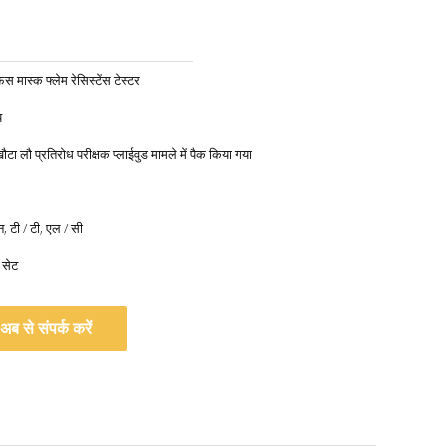
स मास्क फ्लेम रेसिस्टेंस टेस्टर
य
मुखौटा लौ प्रतिरोध परीक्षक प्लाईवुड मामले में पैक किया गया
यन, टी / टी, एल / सी
 सेट
अब से संपर्क करें