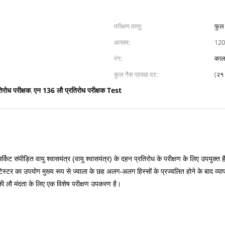
परीक्षण वस्तु:
फुल
आयाम:
1200
रंग:
काल
कुल गैस प्रवाह दर:
(२१
तिरोध परीक्षक
एन 136 लौ प्रतिरोध परीक्षक Test
,
 संपीड़ित वायु श्वासयंत्र (वायु श्वासयंत्र) के दहन प्रतिरोध के परीक्षण के लिए उपयुक्त है।
ंसी टेस्टर का उपयोग मुख्य रूप से ज्वाला के छह अलग-अलग हिस्सों के प्रज्वलित होने के बाद व्या
की लौ मंदता के लिए एक विशेष परीक्षण उपकरण है।