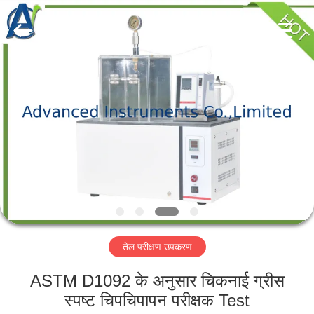
2026
Advanced
Instruments
Co.,Limited.
All
Rights
Reserved.
घर
उत्पादों
हमारे
बारे
में
तेल परीक्षण उपकरण
कारखाना
भ्रमण
ASTM D1092 के अनुसार चिकनाई ग्रीस
स्पष्ट चिपचिपापन परीक्षक Test