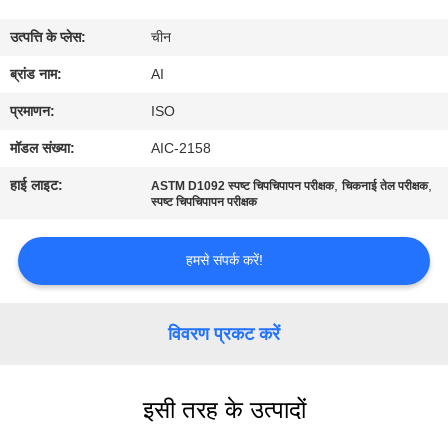
गुणवत्ता
उत्पत्ति के प्लेस:
चीन
नियंत्रण
ब्रांड नाम:
AI
संपर्क
प्रमाणन:
ISO
करें
मॉडल संख्या:
AIC-2158
हाई लाइट:
,
,
ASTM D1092 स्पष्ट चिपचिपापन परीक्षक
चिकनाई तेल परीक्षक
समाचार
स्पष्ट चिपचिपापन परीक्षक
हमसे संपर्क करें!
मामलों
एक
विवरण प्रकट करें
उद्धरण
का
इसी तरह के उत्पादों
अनुरोध