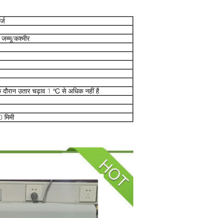
्ज
म्मू/कश्मीर
 दौरान उतार चढ़ाव 1 ℃ से अधिक नहीं है
 मिमी