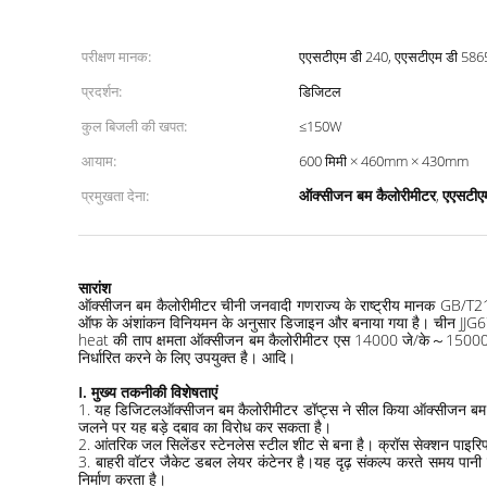
परीक्षण मानक:
एएसटीएम डी 240, एएसटीएम डी 586
प्रदर्शन:
डिजिटल
कुल बिजली की खपत:
≤150W
आयाम:
600 मिमी × 460mm × 430mm
ऑक्सीजन बम कैलोरीमीटर
एएसटीए
प्रमुखता देना:
,
सारांश
ऑक्सीजन बम कैलोरीमीटर
चीनी जनवादी गणराज्य के राष्ट्रीय मानक GB/T21
ऑफ के अंशांकन विनियमन के अनुसार डिजाइन और बनाया गया है। चीन JJG6
heat की ताप क्षमता
ऑक्सीजन बम कैलोरीमीटर
एस 14000 जे/के～15000 जे/क
निर्धारित करने के लिए उपयुक्त है। आदि।
I. मुख्य तकनीकी विशेषताएं
1. यह डिजिटल
ऑक्सीजन बम कैलोरीमीटर
डॉप्ट्स ने सील किया ऑक्सीजन बम
जलने पर यह बड़े दबाव का विरोध कर सकता है।
2. आंतरिक जल सिलेंडर स्टेनलेस स्टील शीट से बना है। क्रॉस सेक्शन पाइरिफॉर्
3. बाहरी वॉटर जैकेट डबल लेयर कंटेनर है।यह दृढ़ संकल्प करते समय पानी स
निर्माण करता है।