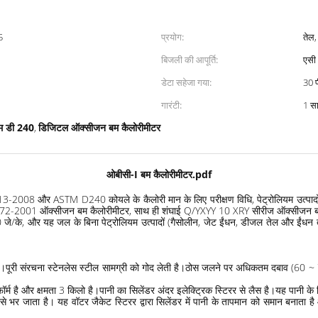
5
प्रयोग:
तेल
बिजली की आपूर्ति:
एसी 
डेटा सहेजा गया:
30 
गारंटी:
1 स
म डी 240
डिजिटल ऑक्सीजन बम कैलोरीमीटर
,
ओबीसी-I बम कैलोरीमीटर.pdf
3-2008 और ASTM D240 कोयले के कैलोरी मान के लिए परीक्षण विधि, पेट्रोलियम उत्पादों
72-2001 ऑक्सीजन बम कैलोरीमीटर, साथ ही शंघाई Q/YXYY 10 XRY सीरीज ऑक्सीजन बम कै
े, और यह जल के बिना पेट्रोलियम उत्पादों (गैसोलीन, जेट ईंधन, डीजल तेल और ईंधन तेल
।पूरी संरचना स्टेनलेस स्टील सामग्री को गोद लेती है।ठोस जलने पर अधिकतम दबाव (60 ~ 
म है और क्षमता 3 किलो है।पानी का सिलेंडर अंदर इलेक्ट्रिक स्टिरर से लैस है।यह पानी के सि
े भर जाता है। यह वॉटर जैकेट स्टिरर द्वारा सिलेंडर में पानी के तापमान को समान बनाता 