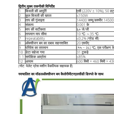
द्वितीय.मुख्य तकनीकी विनिर्देश
1
बिजली की आपूर्ति
एसी (220V ± 10%), 50 हर्ट
2
कुल बिजली की खपत
≤150W
3
ताप की गुंजाइश
14400 जम्मू/कश्मीर 14500 ज
4
संकल्प
0.001 के
5
माप की सटीकता
६० जे/जी
6
तापमान माप सीमा
10 ℃ ～35 ℃
7
repeatability
≤0.2% (ग्रेड सी)
8
ऑक्सीजन बम का दबाव सहनशक्ति
20 एमपीए
9
परिवेश का तापमान
(१५ ~ २८) ℃, एक परीक्षण के
10
डेटा सहेजा गया
31 टुकड़े
1 1
सापेक्षिक आर्द्रता
≤85%
12
आयाम
600 मिमी × 460 मिमी × 430
(नोट: पेलेट प्रेस मशीन वैकल्पिक सहायक है)
स्वचालित का मॉडल
ऑक्सीजन बम कैलोरीमीटर
एलसीडी डिस्प्ले के साथ