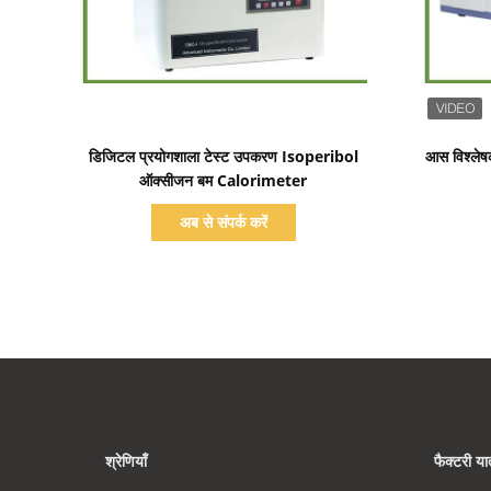
प्रदर्शन का विवरण
डिजिटल प्रयोगशाला टेस्ट उपकरण Isoperibol
आस विश्लेषक
ऑक्सीजन बम Calorimeter
अब से संपर्क करें
श्रेणियाँ
फैक्टरी यात