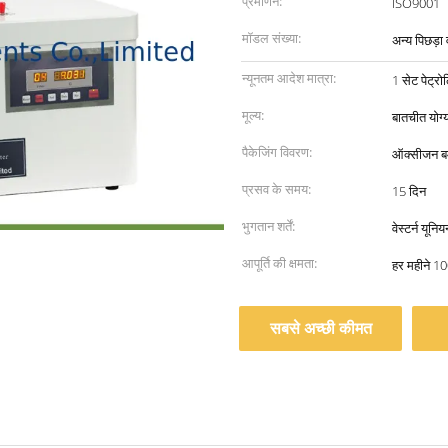
प्रमाणन:
ISO9001
मॉडल संख्या:
अन्य पिछड़ा वर
न्यूनतम आदेश मात्रा:
1 सेट पेट्
मूल्य:
बातचीत योग्
पैकेजिंग विवरण:
ऑक्सीजन बम 
प्रसव के समय:
15 दिन
भुगतान शर्तें:
वेस्टर्न यूनि
आपूर्ति की क्षमता:
हर महीने 10
सबसे अच्छी कीमत