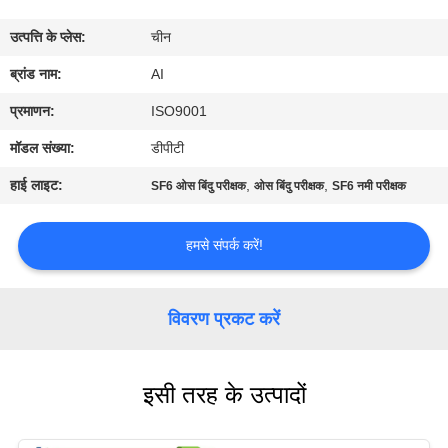
गुणवत्ता
उत्पत्ति के प्लेस:
चीन
नियंत्रण
ब्रांड नाम:
AI
संपर्क
प्रमाणन:
ISO9001
करें
मॉडल संख्या:
डीपीटी
हाई लाइट:
,
,
SF6 ओस बिंदु परीक्षक
ओस बिंदु परीक्षक
SF6 नमी परीक्षक
समाचार
हमसे संपर्क करें!
मामलों
विवरण प्रकट करें
एक
उद्धरण
इसी तरह के उत्पादों
का
अनुरोध