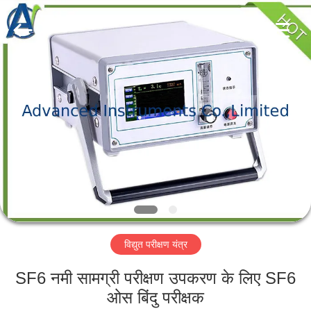
2026
Advanced
Instruments
Co.,Limited.
All
Rights
Reserved.
घर
उत्पादों
हमारे
बारे
में
विद्युत परीक्षण यंत्र
कारखाना
भ्रमण
SF6 नमी सामग्री परीक्षण उपकरण के लिए SF6
ओस बिंदु परीक्षक