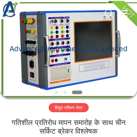
2026
Advanced
Instruments
Co.,Limited.
All
Rights
Reserved.
घर
उत्पादों
हमारे
बारे
में
विद्युत परीक्षण यंत्र
कारखाना
भ्रमण
गतिशील प्रतिरोध मापन समारोह के साथ चीन
सर्किट ब्रेकर विश्लेषक