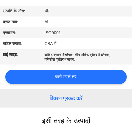
गुणवत्ता
उत्पत्ति के प्लेस:
चीन
नियंत्रण
ब्रांड नाम:
AI
संपर्क
प्रमाणन:
ISO9001
करें
मॉडल संख्या:
CBA-मैं
हाई लाइट:
,
,
सर्किट ब्रेकर विश्लेषक
चीन सर्किट ब्रेकर विश्लेषक
समाचार
गतिशील प्रतिरोध मापन:
हमसे संपर्क करें!
मामलों
एक
विवरण प्रकट करें
उद्धरण
का
इसी तरह के उत्पादों
अनुरोध