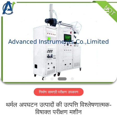
2026
Advanced
Instruments
Co.,Limited.
All
Rights
Reserved.
घर
उत्पादों
हमारे
बारे
में
निर्माण सामग्री परीक्षण उपकरण
कारखाना
भ्रमण
थर्मल अपघटन उत्पादों की उत्पत्ति विश्लेषणात्मक-
विषाक्त परीक्षण मशीन