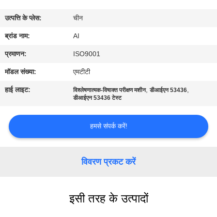
गुणवत्ता
उत्पत्ति के प्लेस:
चीन
नियंत्रण
ब्रांड नाम:
AI
संपर्क
प्रमाणन:
ISO9001
करें
मॉडल संख्या:
एमटीटी
हाई लाइट:
,
,
विश्लेषणात्मक-विषाक्त परीक्षण मशीन
डीआईएन 53436
समाचार
डीआईएन 53436 टेस्ट
हमसे संपर्क करें!
मामलों
एक
विवरण प्रकट करें
उद्धरण
का
इसी तरह के उत्पादों
अनुरोध