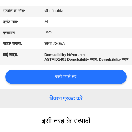
गुणवत्ता
उत्पत्ति के प्लेस:
चीन में निर्मित
नियंत्रण
ब्रांड नाम:
AI
संपर्क
प्रमाणन:
ISO
करें
मॉडल संख्या:
डीसी 7305A
हाई लाइट:
,
Demulsibility विशेषता स्नान
,
समाचार
ASTM D1401 Demulsibility स्नान
Demulsibility स्नान
हमसे संपर्क करें!
मामलों
एक
विवरण प्रकट करें
उद्धरण
का
इसी तरह के उत्पादों
अनुरोध