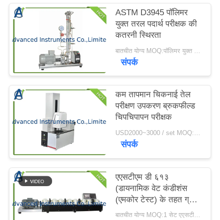
करें
ASTM D3945 पॉलिमर
युक्त तरल पदार्थ परीक्षक की
कतरनी स्थिरता
साइटमैप
बातचीत योग्य MOQ:पॉलिमर युक्त तरल पदार्थ परीक्षक की 1 सेट कतरनी स्थिरता
संपर्क
PRIVACY
POLICY
कम तापमान चिकनाई तेल
परीक्षण उपकरण ब्रुकफील्ड
चिपचिपापन परीक्षक
USD2000~3000 / set MOQ:1 सेट
संपर्क
एएसटीएम डी ६१३
(डायनामिक वेट कंडीशंस
(एमकोर टेस्ट) के तहत ग्रीस
परीक्षण उपकरण
बातचीत योग्य MOQ:1 सेट एएसटीएम डी६१३८ ग्रीस परीक्षण उपकरण