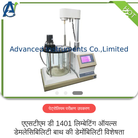
2026
Advanced
Instruments
Co.,Limited.
All
Rights
Reserved.
घर
उत्पादों
हमारे
बारे
में
पेट्रोलियम परीक्षण उपकरण
कारखाना
भ्रमण
एएसटीएम डी 1401 लिम्बेटिंग ऑयल्स
डेमलेसिबिलिटी बाथ की डेमोंबिलिटी विशेषता