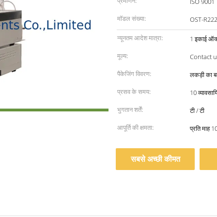
प्रमाणन:
ISO 9001
मॉडल संख्या:
OST-R22
न्यूनतम आदेश मात्रा:
1 इकाई ऑक्स
मूल्य:
Contact u
पैकेजिंग विवरण:
लकड़ी का ब
प्रसव के समय:
10 व्यावसाय
भुगतान शर्तें:
टी / टी
आपूर्ति की क्षमता:
प्रति माह 1
सबसे अच्छी कीमत