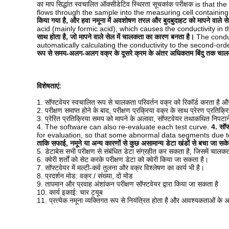
स्वचालित ऑक्सीडेटिव स्थिरता सूचकांक परीक्षक
का माप सिद्धांत
is that th
flows through the sample into the measuring cell containing
किया गया है, और हवा नमूना में अवशोषण तरल और बुदबुदाहट को मापने वाले सेल
acid (mainly formic acid), which causes the conductivity in 
साथ होता है, जो मापने वाले सेल में चालकता का कारण बनता है।
The conduc
automatically calculating the conductivity to the second-ord
रूप से समय-अलग-अलग वक्र के दूसरे क्रम के अंतर अधिकतम बिंदु तक चालक
विशेषताएं:
1. सॉफ्टवेयर स्वचालित रूप से चालकता परिवर्तन वक्र को रिकॉर्ड करता है और वक
2. परीक्षण समाप्त होने के बाद, परीक्षण प्रक्रिया वक्र के साथ प्रेरण प्रतिक्र
3. प्रेरित प्रतिक्रिया समय को मापने के अलावा, सॉफ्टवेयर तथाकथित निपटान
4. The software can also re-evaluate each test curve.
4. सॉफ
for evaluation, so that some abnormal data segments due t
ताकि सफाई, नमूने या अन्य कारणों से कुछ असामान्य डेटा खंडों से बचा जा सक
5. डेटाबेस सभी परीक्षण से संबंधित डेटा संग्रहीत कर सकता है, जिसमें चालक
6. क्वेरी शर्तों को सेट करके परीक्षण डेटा को क्वेरी किया जा सकता है।
7. सॉफ्टवेयर में मल्टी-कर्व तुलना और वक्र विश्लेषण का कार्य भी है।
8. प्रदर्शन मोड: वक्र / संख्या, दो मोड
9. तापमान और प्रवाह अंशांकन परीक्षण सॉफ्टवेयर द्वारा किया जा सकता है
10. कार्य इकाई: चार ट्यूब
11. प्रत्येक नमूना व्यक्तिगत रूप से नियंत्रित होता है और आवश्यकताओं के