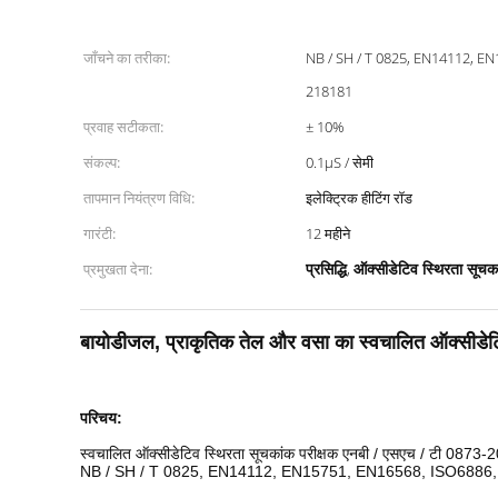
जाँचने का तरीका:
NB / SH / T 0825, EN14112, EN
218181
प्रवाह सटीकता:
± 10%
संकल्प:
0.1μS / सेमी
तापमान नियंत्रण विधि:
इलेक्ट्रिक हीटिंग रॉड
गारंटी:
12 महीने
प्रसिद्धि
ऑक्सीडेटिव स्थिरता सूचका
प्रमुखता देना:
,
बायोडीजल, प्राकृतिक तेल और वसा का स्वचालित ऑक्सीडेटि
परिचय:
स्वचालित ऑक्सीडेटिव स्थिरता सूचकांक परीक्षक
एनबी / एसएच / टी 0873-2013
NB / SH / T 0825, EN14112, EN15751, EN16568, ISO6886,