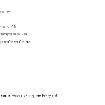
 12L / एच
800 μS / सेमी
ष डायाफ्राम पंप 10L / एच
यूटर स्वचालित माप और भंडारण
ा का निर्धारण। अन्य लागू मानक निम्नानुसार हैं: