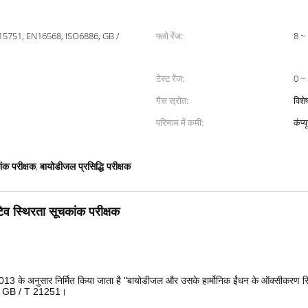
15751, EN16568, ISO6886, GB /
फ्लो रेंज:
8 ~
टेस्ट रेंज:
0 ~ 
गैस स्रोत:
विशे
परिणाम में कमी:
कंप्
ंक परीक्षक
बायोडीजल प्रसिद्धि परीक्षक
,
व स्थिरता सूचकांक परीक्षक
 के अनुसार निर्मित किया जाता है "बायोडीजल और उसके हार्मोनिक ईंधन के ऑक्सीकरण स्थिरत
 GB / T 21251।