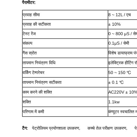
पैरामीटर:
प्रवाह सीमा
8 ~ 12L / एच
प्रवाह की सटीकता
± 10%
टेस्ट रेंज
0 ~ 800 μS / से
संकल्प
0.1μS / सेमी
गैस स्रोत
विशेष डायाफ्राम प
तापमान नियंत्रण विधि
इलेक्ट्रिक हीटिंग 
वर्किंग टेम्परेचर
50 ~ 150 ℃
तापमान नियंत्रण सटीकता
± 0.1 ℃
काम करने की शक्ति
AC220V ± 10
शक्ति
1.1kw
परिणाम में कमी
कंप्यूटर स्वचालित
टैग:
पेट्रोलियम प्रयोगशाला उपकरण
,
कच्चे तेल परीक्षण उपकरण
,
प