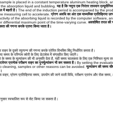
e sample is placed in a constant temperature aluminum heating block, an
 the absorption liquid and bubbling.
यह है कि नमूना एक निरंतर तापमान एल्यूमीनियम
 में बहती है।
The end of the induction period is accompanied by the produ
the measuring cell to accelerate.
प्रेरण अवधि का अंत एक माध्यमिक प्रतिक्रिया उत्प
tivity of the absorbing liquid is recorded by the computer software, an
er differential maximum point of the time-varying curve.
अवशोषित तरल की चाल
ता की गणना करके प्राप्त किया जाता है।
्र के दूसरे व्युत्पन्न की गणना करके प्रेरित विभक्ति बिंदु निर्धारित करता है।
िया समय के परिणाम क्वेरी के लिए डेटाबेस में संग्रहीत किए जाएंगे।
े के समय के मूल्यांकन की भी अनुमति देता है, यही समय चालकता के लिए एक निश्चित मूल्य त
्टवेयर प्रत्येक परीक्षण वक्र का पुनर्मूल्यांकन भी कर सकता है।
By setting the evaluat
o cleaning, samples or other reasons can be avoided.
मूल्यांकन की समय सीम
े।
ता वक्र, प्रेरण प्रतिक्रिया समय, उपयोग की जाने वाली विधि, परीक्षण प्रारंभ और रोक समय,
 अनुसार स्वचालित रूप से सेट किया जा सकता है।