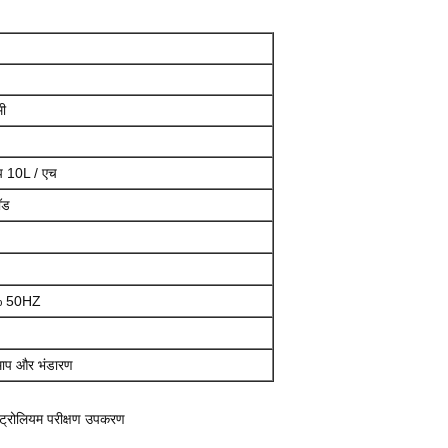
मी
ंप 10L / एच
रॉड
% 50HZ
 माप और भंडारण
ेट्रोलियम परीक्षण उपकरण