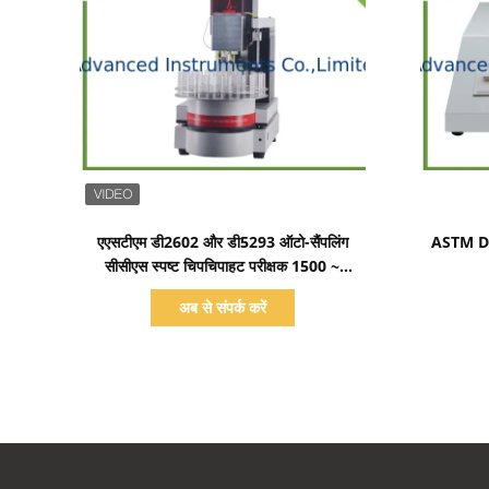
प्रदर्शन का विवरण
एएसटीएम डी2602 और डी5293 ऑटो-सैंपलिंग
ASTM D429
सीसीएस स्पष्ट चिपचिपाहट परीक्षक 1500 ~
15000CP
अब से संपर्क करें