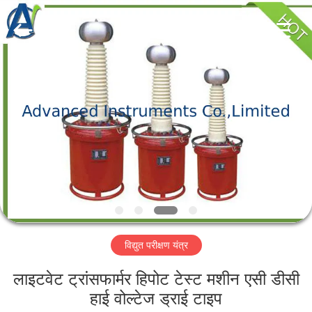
2026
Advanced
Instruments
Co.,Limited.
All
Rights
Reserved.
घर
उत्पादों
हमारे
बारे
में
विद्युत परीक्षण यंत्र
कारखाना
भ्रमण
लाइटवेट ट्रांसफार्मर हिपोट टेस्ट मशीन एसी डीसी
हाई वोल्टेज ड्राई टाइप