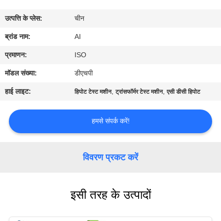
गुणवत्ता
उत्पत्ति के प्लेस:
चीन
नियंत्रण
ब्रांड नाम:
AI
संपर्क
प्रमाणन:
ISO
करें
मॉडल संख्या:
डीएचपी
हाई लाइट:
,
,
हिपोट टेस्ट मशीन
ट्रांसफॉर्मर टेस्ट मशीन
एसी डीसी हिपोट
समाचार
हमसे संपर्क करें!
मामलों
विवरण प्रकट करें
एक
उद्धरण
इसी तरह के उत्पादों
का
अनुरोध