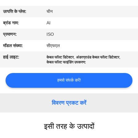
गुणवत्ता
उत्पत्ति के प्लेस:
चीन
नियंत्रण
ब्रांड नाम:
AI
संपर्क
प्रमाणन:
ISO
करें
मॉडल संख्या:
सीएफएल
हाई लाइट:
,
,
केबल फॉल्ट डिटेक्टर
अंडरग्राउंड केबल फॉल्ट डिटेक्टर
समाचार
केबल फॉल्ट फाइंडिंग उपकरण:
हमसे संपर्क करें!
मामलों
एक
विवरण प्रकट करें
उद्धरण
का
इसी तरह के उत्पादों
अनुरोध