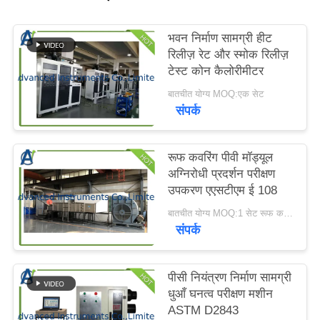
करें
भवन निर्माण सामग्री हीट
रिलीज़ रेट और स्मोक रिलीज़
साइटमैप
टेस्ट कोन कैलोरीमीटर
बातचीत योग्य MOQ:एक सेट
PRIVACY
संपर्क
POLICY
रूफ कवरिंग पीवी मॉड्यूल
अग्निरोधी प्रदर्शन परीक्षण
उपकरण एएसटीएम ई 108
बातचीत योग्य MOQ:1 सेट रूफ कवरिंग पीवी मॉड्यूल अग्निरोधी प्रदर्शन परीक्षण उपकरण
संपर्क
पीसी नियंत्रण निर्माण सामग्री
धुआँ घनत्व परीक्षण मशीन
ASTM D2843