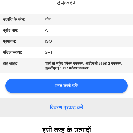
उपकरण
गुणवत्ता
नियंत्रण
उत्पत्ति के प्लेस:
चीन
ब्रांड नाम:
AI
संपर्क
करें
प्रमाणन:
ISO
मॉडल संख्या:
SFT
समाचार
हाई लाइट:
,
,
पार्श्व लौ स्प्रेड परीक्षण उपकरण
आईएसओ 5658-2 उपकरण
एएसटीएम ई 1317 परीक्षण उपकरण
मामलों
हमसे संपर्क करें!
एक
विवरण प्रकट करें
उद्धरण
का
इसी तरह के उत्पादों
अनुरोध