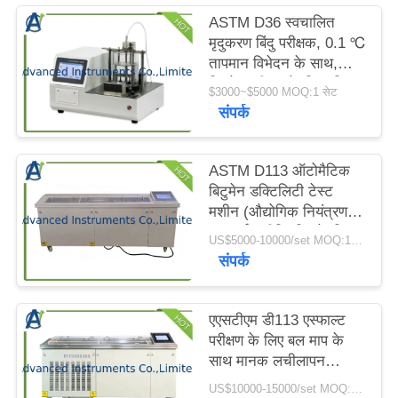
करें
ASTM D36 स्वचालित
मृदुकरण बिंदु परीक्षक, 0.1 ℃
तापमान विभेदन के साथ,
साइटमैप
बिटुमेन परीक्षण के लिए, रिंग-
$3000~$5000 MOQ:1 सेट
एंड-बॉल उपकरण का उपयोग
संपर्क
करके, एक साथ दो नमूनों के
PRIVACY
लिए
POLICY
ASTM D113 ऑटोमैटिक
बिटुमेन डक्टिलिटी टेस्ट
मशीन (औद्योगिक नियंत्रण)
राजमार्ग इंजीनियरिंग के लिए
US$5000-10000/set MOQ:1 सेट
संपर्क
एएसटीएम डी113 एस्फाल्ट
परीक्षण के लिए बल माप के
साथ मानक लचीलापन
उपकरण
US$10000-15000/set MOQ:1 सेट