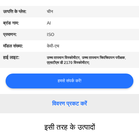
गुणवत्ता
उत्पत्ति के प्लेस:
चीन
नियंत्रण
ब्रांड नाम:
AI
संपर्क
प्रमाणन:
ISO
करें
मॉडल संख्या:
केवी-एच
हाई लाइट:
,
,
उच्च तापमान विस्कोमीटर
उच्च तापमान चिपचिपापन परीक्षक
समाचार
एएसटीएम डी 2170 विस्कोमीटर;
हमसे संपर्क करें!
मामलों
एक
विवरण प्रकट करें
उद्धरण
का
इसी तरह के उत्पादों
अनुरोध