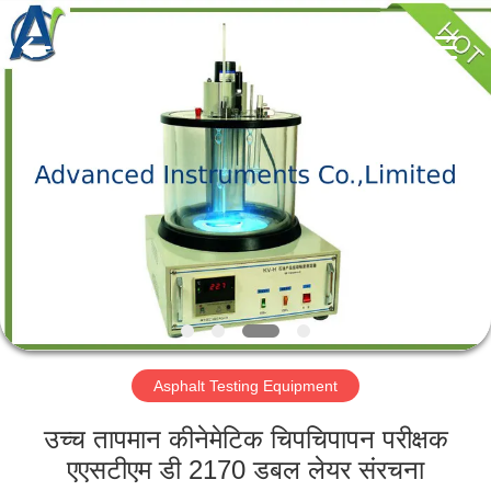
2026
Advanced
Instruments
Co.,Limited.
All
Rights
Reserved.
घर
उत्पादों
हमारे
बारे
में
Asphalt Testing Equipment
कारखाना
भ्रमण
उच्च तापमान कीनेमेटिक चिपचिपापन परीक्षक
एएसटीएम डी 2170 डबल लेयर संरचना