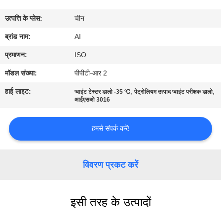
गुणवत्ता
उत्पत्ति के प्लेस:
चीन
नियंत्रण
ब्रांड नाम:
AI
संपर्क
प्रमाणन:
ISO
करें
मॉडल संख्या:
पीपीटी-आर 2
हाई लाइट:
,
,
प्वाइंट टेस्टर डालो -35 ℃
पेट्रोलियम उत्पाद प्वाइंट परीक्षक डालो
समाचार
आईएसओ 3016
हमसे संपर्क करें!
मामलों
एक
विवरण प्रकट करें
उद्धरण
का
इसी तरह के उत्पादों
अनुरोध