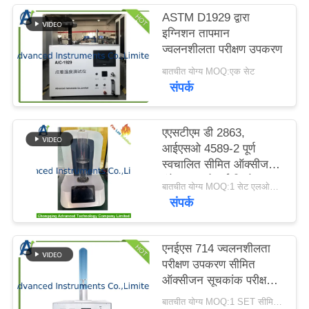
करें
ASTM D1929 द्वारा
इग्निशन तापमान
ज्वलनशीलता परीक्षण उपकरण
साइटमैप
बातचीत योग्य MOQ:एक सेट
संपर्क
PRIVACY
POLICY
एएसटीएम डी 2863,
आईएसओ 4589-2 पूर्ण
स्वचालित सीमित ऑक्सीजन
इंडेक्स एलओआई विश्लेषक
बातचीत योग्य MOQ:1 सेट एलओआई लिमिटेड ऑक्सीजन सूचकांक विश्लेषक
संपर्क
एनईएस 714 ज्वलनशीलता
परीक्षण उपकरण सीमित
ऑक्सीजन सूचकांक परीक्षक
Index
बातचीत योग्य MOQ:1 SET सीमित ऑक्सीजन सूचकांक परीक्षण उपकरण