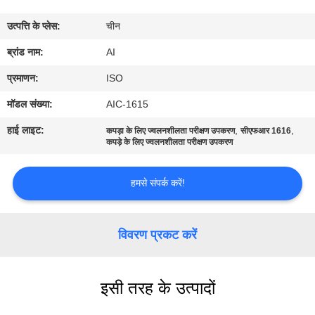
गुणवत्ता
उत्पत्ति के प्लेस:
चीन
नियंत्रण
ब्रांड नाम:
AI
संपर्क
प्रमाणन:
ISO
करें
मॉडल संख्या:
AIC-1615
हाई लाइट:
,
,
कपड़ा के लिए ज्वलनशीलता परीक्षण उपकरण
सीएफआर 1616
समाचार
कपड़े के लिए ज्वलनशीलता परीक्षण उपकरण
हमसे संपर्क करें!
मामलों
एक
विवरण प्रकट करें
उद्धरण
का
इसी तरह के उत्पादों
अनुरोध