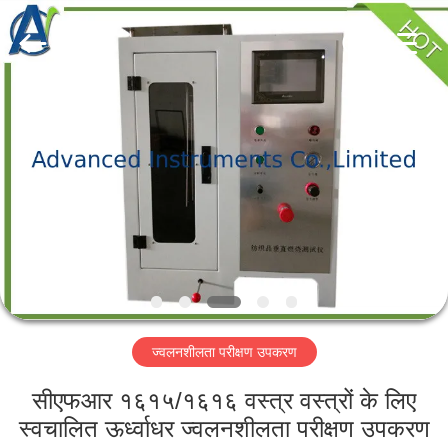
2026
Advanced
Instruments
Co.,Limited.
All
Rights
Reserved.
घर
उत्पादों
हमारे
बारे
में
ज्वलनशीलता परीक्षण उपकरण
कारखाना
भ्रमण
सीएफआर १६१५/१६१६ वस्त्र वस्त्रों के लिए
स्वचालित ऊर्ध्वाधर ज्वलनशीलता परीक्षण उपकरण