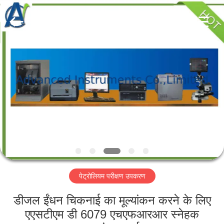
2026
Advanced
Instruments
Co.,Limited.
All
Rights
Reserved.
घर
उत्पादों
हमारे
बारे
में
पेट्रोलियम परीक्षण उपकरण
कारखाना
भ्रमण
डीजल ईंधन चिकनाई का मूल्यांकन करने के लिए
एएसटीएम डी 6079 एचएफआरआर स्नेहक