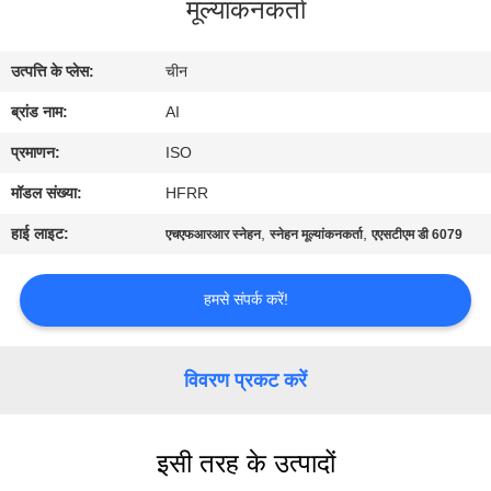
मूल्यांकनकर्ता
गुणवत्ता
नियंत्रण
उत्पत्ति के प्लेस:
चीन
ब्रांड नाम:
AI
संपर्क
करें
प्रमाणन:
ISO
मॉडल संख्या:
HFRR
समाचार
हाई लाइट:
,
,
एचएफआरआर स्नेहन
स्नेहन मूल्यांकनकर्ता
एएसटीएम डी 6079
मामलों
हमसे संपर्क करें!
एक
विवरण प्रकट करें
उद्धरण
का
इसी तरह के उत्पादों
अनुरोध