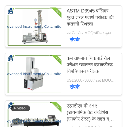
करें
ASTM D3945 पॉलिमर
युक्त तरल पदार्थ परीक्षक की
साइटमैप
कतरनी स्थिरता
बातचीत योग्य MOQ:पॉलिमर युक्त तरल पदार्थ परीक्षक की 1 सेट कतरनी स्थिरता
संपर्क
PRIVACY
POLICY
कम तापमान चिकनाई तेल
परीक्षण उपकरण ब्रुकफील्ड
चिपचिपापन परीक्षक
USD2000~3000 / set MOQ:1 सेट
संपर्क
एएसटीएम डी ६१३
(डायनामिक वेट कंडीशंस
(एमकोर टेस्ट) के तहत ग्रीस
परीक्षण उपकरण