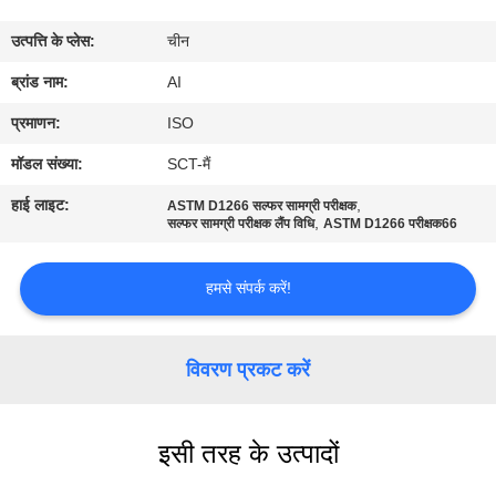
गुणवत्ता
उत्पत्ति के प्लेस:
चीन
नियंत्रण
ब्रांड नाम:
AI
संपर्क
प्रमाणन:
ISO
करें
मॉडल संख्या:
SCT-मैं
हाई लाइट:
,
ASTM D1266 सल्फर सामग्री परीक्षक
,
समाचार
सल्फर सामग्री परीक्षक लैंप विधि
ASTM D1266 परीक्षक66
हमसे संपर्क करें!
मामलों
एक
विवरण प्रकट करें
उद्धरण
का
इसी तरह के उत्पादों
अनुरोध