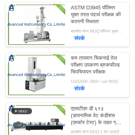
करें
ASTM D3945 पॉलिमर
युक्त तरल पदार्थ परीक्षक की
कतरनी स्थिरता
साइटमैप
बातचीत योग्य MOQ:पॉलिमर युक्त तरल पदार्थ परीक्षक की 1 सेट कतरनी स्थिरता
संपर्क
PRIVACY
POLICY
कम तापमान चिकनाई तेल
परीक्षण उपकरण ब्रुकफील्ड
चिपचिपापन परीक्षक
USD2000~3000 / set MOQ:1 सेट
संपर्क
एएसटीएम डी ६१३
(डायनामिक वेट कंडीशंस
(एमकोर टेस्ट) के तहत ग्रीस
परीक्षण उपकरण
बातचीत योग्य MOQ:1 सेट एएसटीएम डी६१३८ ग्रीस परीक्षण उपकरण