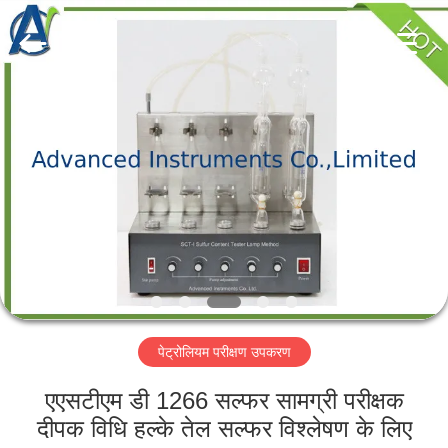
2026
Advanced
Instruments
Co.,Limited.
All
Rights
Reserved.
घर
उत्पादों
हमारे
बारे
में
पेट्रोलियम परीक्षण उपकरण
कारखाना
भ्रमण
एएसटीएम डी 1266 सल्फर सामग्री परीक्षक
दीपक विधि हल्के तेल सल्फर विश्लेषण के लिए