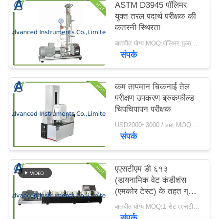
ASTM D3945 पॉलिमर
करें
युक्त तरल पदार्थ परीक्षक की
कतरनी स्थिरता
साइटमैप
बातचीत योग्य MOQ:पॉलिमर युक्त तरल पदार्थ परीक्षक की 1 सेट कतरनी स्थिरता
संपर्क
PRIVACY
कम तापमान चिकनाई तेल
POLICY
परीक्षण उपकरण ब्रुकफील्ड
चिपचिपापन परीक्षक
USD2000~3000 / set MOQ:1 सेट
संपर्क
एएसटीएम डी ६१३
(डायनामिक वेट कंडीशंस
(एमकोर टेस्ट) के तहत ग्रीस
परीक्षण उपकरण
बातचीत योग्य MOQ:1 सेट एएसटीएम डी६१३८ ग्रीस परीक्षण उपकरण
संपर्क