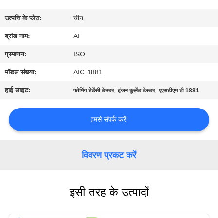
गुणवत्ता
उत्पत्ति के प्लेस:
चीन
नियंत्रण
ब्रांड नाम:
AI
संपर्क
प्रमाणन:
ISO
करें
मॉडल संख्या:
AIC-1881
हाई लाइट:
,
,
फोमिंग टेंडेंसी टेस्टर
इंजन कूलेंट टेस्टर
एएसटीएम डी 1881
समाचार
हमसे संपर्क करें!
मामलों
विवरण प्रकट करें
एक
उद्धरण
इसी तरह के उत्पादों
का
अनुरोध